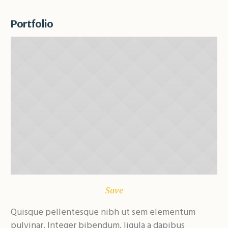
Portfolio
Save
Quisque pellentesque nibh ut sem elementum
Qu
pulvinar. Integer bibendum, ligula a dapibus
pu