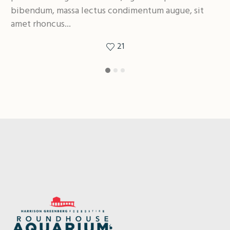
bibendum, massa lectus condimentum augue, sit
bi
amet rhoncus...
am
21