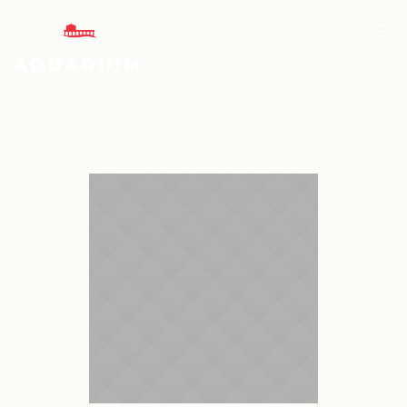
Profile Category:
<span>Activist</span>
Home
/
Activist