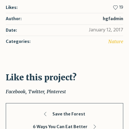
19
Likes:
Author:
hgfadmin
January 12, 2017
Date:
Nature
Categories:
Like this project?
Facebook
Twitter
Pinterest
Save the Forest
6 Ways You Can Eat Better