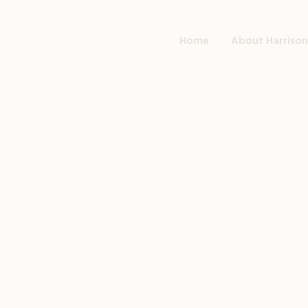
Home
About Harrison
Author:
hgfadmin
Home
/
hgfadmin