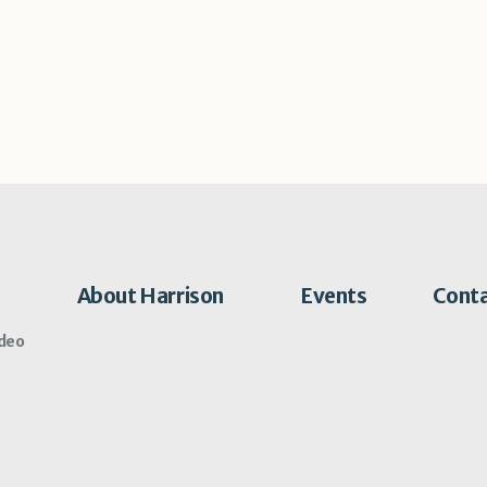
About Harrison
Events
Cont
ideo