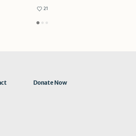
21
19
act
Donate Now