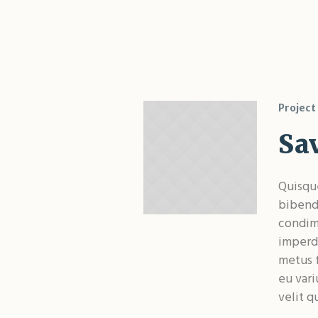
Project
Sav
Quisqu
bibend
condim
imperdi
metus 
eu vari
velit qu